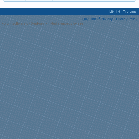
Liên hệ
Trợ giúp
Quy định và Nội quy
Privacy Policy
Forum software by XenForo™
|
Media embeds by s9e