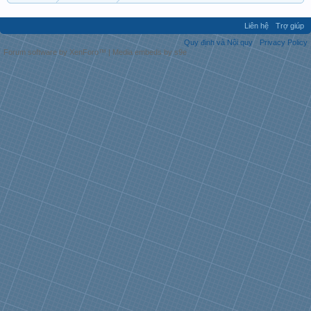
Liên hệ
Trợ giúp
Quy định và Nội quy
Privacy Policy
Forum software by XenForo™
|
Media embeds by s9e