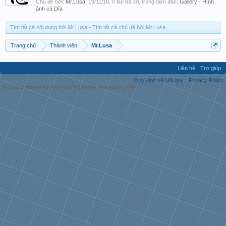
Chủ đề bởi:
Mr.Lusa
,
19/11/16
, 0 lần trả lời, trong diễn đàn:
Gallery - Hình
ảnh cá Dĩa
Tìm tất cả nội dung bởi Mr.Lusa
Tìm tất cả chủ đề bởi Mr.Lusa
Trang chủ
Thành viên
Mr.Lusa
Liên hệ
Trợ giúp
Quy định và Nội quy
Privacy Policy
Forum software by XenForo™
|
Media embeds by s9e