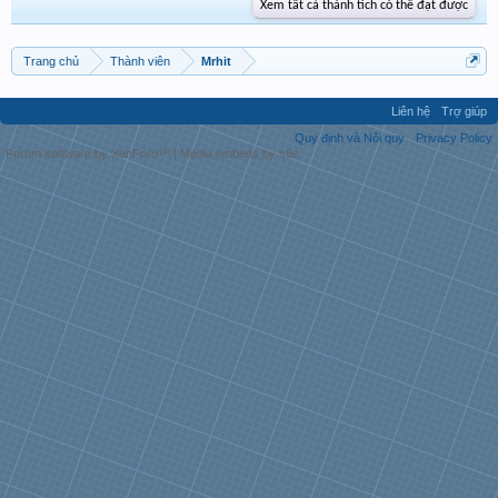
Xem tất cả thành tích có thể đạt được
Trang chủ
Thành viên
Mrhit
Liên hệ
Trợ giúp
Quy định và Nội quy
Privacy Policy
Forum software by XenForo™
|
Media embeds by s9e