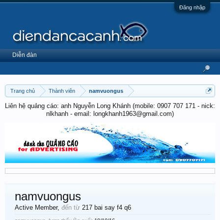
Đăng nhập
Diễn đàn
Trang chủ
Thành viên
namvuongus
Liên hệ quảng cáo: anh Nguyễn Long Khánh (mobile: 0907 707 171 - nick:
nlkhanh - email: longkhanh1963@gmail.com)
namvuongus
Active Member
,
đến từ
217 bai say f4 q6