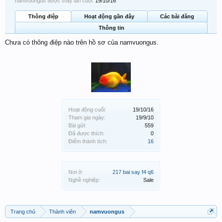
namvuongus được thấy lần cuối:
19/10/16
Thông điệp
Hoạt động gần đây
Các bài đăng
Thông tin
Chưa có thông điệp nào trên hồ sơ của namvuongus.
Hoạt động cuối:
19/10/16
Tham gia ngày:
19/9/10
Bài gửi:
559
Đã được thích:
0
Điểm thành tích:
16
Nơi ở:
217 bai say f4 q6
Nghề nghiệp:
Sale
Trang chủ
Thành viên
namvuongus