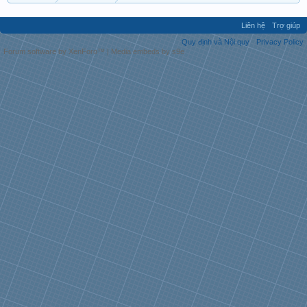
Liên hệ
Trợ giúp
Quy định và Nội quy
Privacy Policy
Forum software by XenForo™
|
Media embeds by s9e