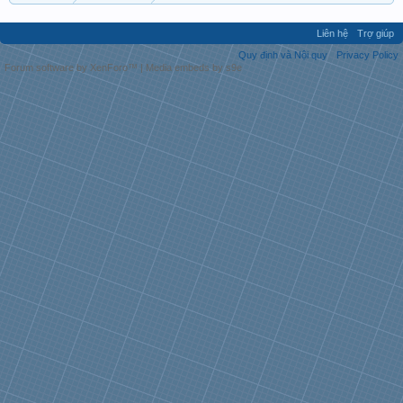
Liên hệ
Trợ giúp
Quy định và Nội quy
Privacy Policy
Forum software by XenForo™
|
Media embeds by s9e