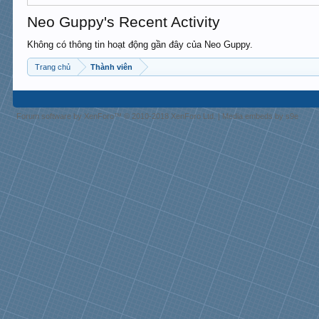
Neo Guppy's Recent Activity
Không có thông tin hoạt động gần đây của Neo Guppy.
Trang chủ
Thành viên
Forum software by XenForo™
© 2010-2018 XenForo Ltd.
|
Media embeds by s9e