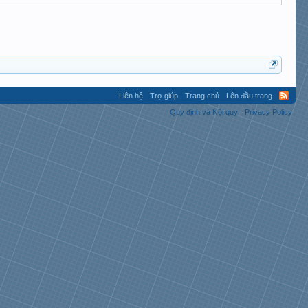
Liên hệ
Trợ giúp
Trang chủ
Lên đầu trang
Quy định và Nội quy
Privacy Policy