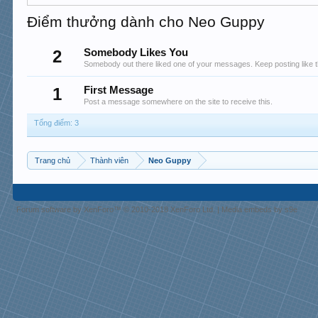
Điểm thưởng dành cho Neo Guppy
2
Somebody Likes You
Somebody out there liked one of your messages. Keep posting like t
1
First Message
Post a message somewhere on the site to receive this.
Tổng điểm: 3
Trang chủ
Thành viên
Neo Guppy
Forum software by XenForo™
© 2010-2018 XenForo Ltd.
|
Media embeds by s9e