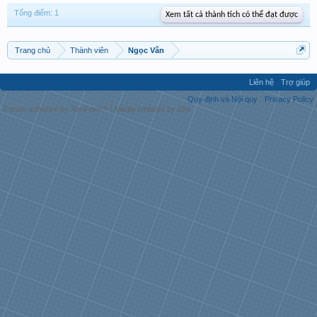
Tổng điểm: 1
Xem tất cả thành tích có thể đạt được
Trang chủ
Thành viên
Ngọc Vân
Liên hệ
Trợ giúp
Quy định và Nội quy
Privacy Policy
Forum software by XenForo™
|
Media embeds by s9e