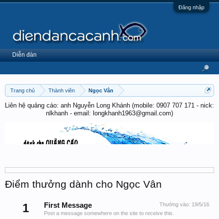
Đăng nhập
Diễn đàn
Trang chủ
Thành viên
Ngọc Vân
Liên hệ quảng cáo: anh Nguyễn Long Khánh (mobile: 0907 707 171 - nick:
nlkhanh - email: longkhanh1963@gmail.com)
Điểm thưởng dành cho Ngọc Vân
1
First Message
Thưởng vào:
19/5/16
Post a message somewhere on the site to receive this.