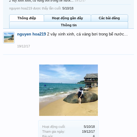
2 vây xinh xinh, cá vàng bơi trong bể nước...
19/12/17
nguyen hoa219 được thấy lần cuối:
5/10/18
Thông điệp
Hoạt động gần đây
Các bài đăng
Thông tin
nguyen hoa219
2 vây xinh xinh, cá vàng bơi trong bể nước...
19/12/17
Hoạt động cuối:
5/10/18
Tham gia ngày:
19/12/17
Bài gửi:
6