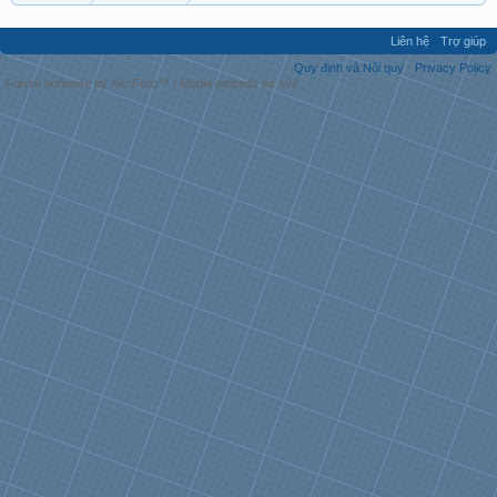
Liên hệ
Trợ giúp
Quy định và Nội quy
Privacy Policy
Forum software by XenForo™
|
Media embeds by s9e