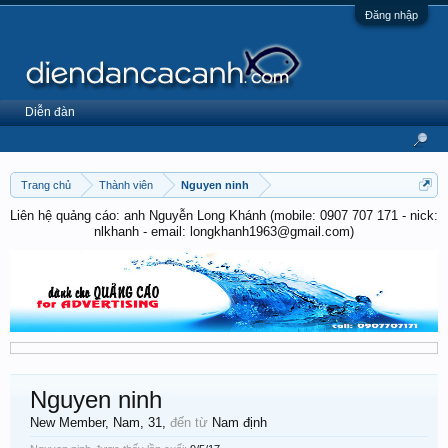
Đăng nhập
Diễn đàn
Trang chủ
Thành viên
Nguyen ninh
Liên hệ quảng cáo: anh Nguyễn Long Khánh (mobile: 0907 707 171 - nick:
nlkhanh - email: longkhanh1963@gmail.com)
Nguyen ninh
New Member
, Nam, 31,
đến từ
Nam định