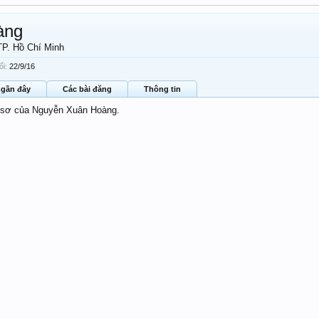
àng
TP. Hồ Chí Minh
i:
22/9/16
 gần đây
Các bài đăng
Thông tin
ồ sơ của Nguyễn Xuân Hoàng.