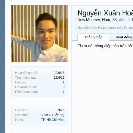
Nguyễn Xuân Ho
New Member
, Nam, 33,
đến từ
Nguyễn Xuân Hoàng được thấy lần cuố
Thông điệp
Hoạt động
Chưa có thông điệp nào trên h
Hoạt động cuối:
22/9/16
Tham gia ngày:
12/6/16
Bài gửi:
1
Đã được thích:
0
Điểm thành tích:
1
Giới tính:
Nam
Sinh nhật:
3/2/93
(Tuổi: 33)
Nơi ở:
TP. Hồ Chí Minh