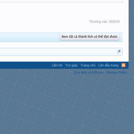
Thưởng vào:
30/5/18
Xem tất cả thành tích có thể đạt được
Liên hệ
Trợ giúp
Trang chủ
Lên đầu trang
Quy định và Nội quy
Privacy Policy