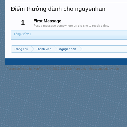
Điểm thưởng dành cho nguyenhan
1
First Message
Post a message somewhere on the site to receive this.
Tổng điểm: 1
Trang chủ
Thành viên
nguyenhan
Forum software by XenForo™
© 2010-2018 XenForo Ltd.
|
Media embeds by s9e