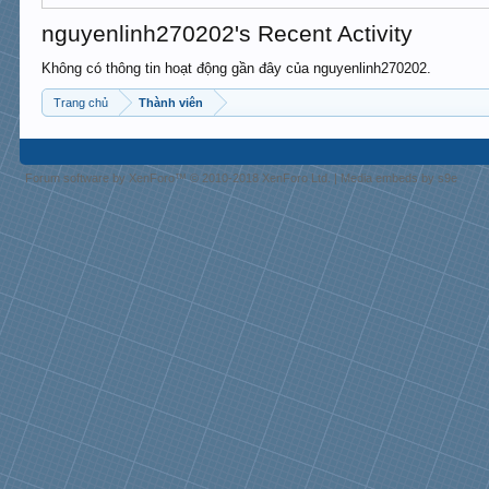
nguyenlinh270202's Recent Activity
Không có thông tin hoạt động gần đây của nguyenlinh270202.
Trang chủ
Thành viên
Forum software by XenForo™
© 2010-2018 XenForo Ltd.
|
Media embeds by s9e