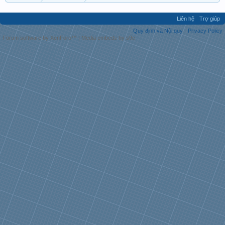
Liên hệ
Trợ giúp
Quy định và Nội quy
Privacy Policy
Forum software by XenForo™
|
Media embeds by s9e