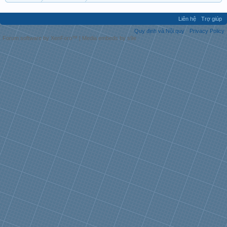
Liên hệ
Trợ giúp
Quy định và Nội quy
Privacy Policy
Forum software by XenForo™
|
Media embeds by s9e