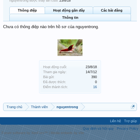
nguyentrong được thấy lần cuối:
23/8/18
Thông điệp
Hoạt động gần đây
Các bài đăng
Thông tin
Chưa có thông điệp nào trên hồ sơ của nguyentrong.
Hoạt động cuối:
23/8/18
Tham gia ngày:
14/7/12
Bài gửi:
390
Đã được thích:
0
Điểm thành tích:
16
Trang chủ
Thành viên
nguyentrong
Liên hệ
Trợ giúp
Quy định và Nội quy
Privacy Policy
Forum software by XenForo™
|
Media embeds by s9e