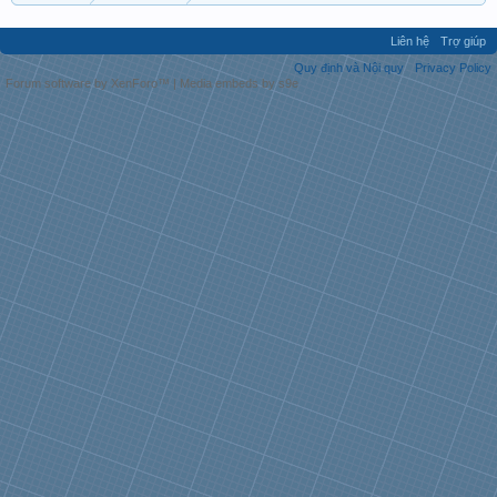
Liên hệ
Trợ giúp
Quy định và Nội quy
Privacy Policy
Forum software by XenForo™
|
Media embeds by s9e