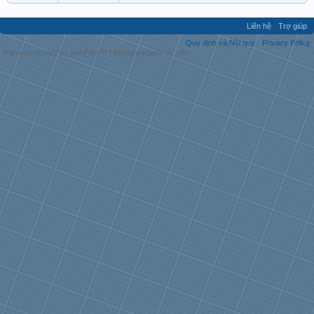
Liên hệ
Trợ giúp
Quy định và Nội quy
Privacy Policy
Forum software by XenForo™
|
Media embeds by s9e