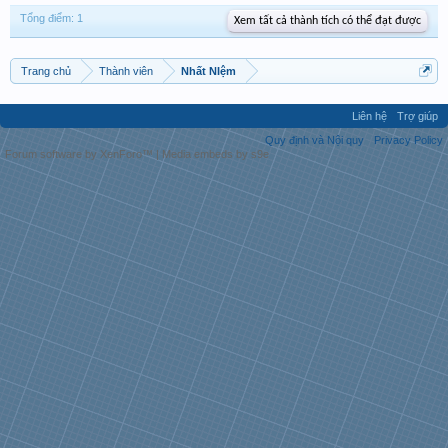
Tổng điểm: 1
Xem tất cả thành tích có thể đạt được
Trang chủ
Thành viên
Nhất NIệm
Liên hệ
Trợ giúp
Quy định và Nội quy
Privacy Policy
Forum software by XenForo™
|
Media embeds by s9e