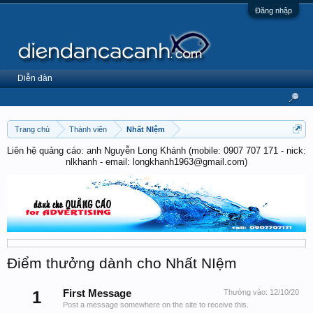
Đăng nhập
Diễn đàn
Trang chủ
Thành viên
Nhất NIệm
Liên hệ quảng cáo: anh Nguyễn Long Khánh (mobile: 0907 707 171 - nick:
nlkhanh - email: longkhanh1963@gmail.com)
Điểm thưởng dành cho Nhất NIệm
1
First Message
Thưởng vào:
12/10/20
Post a message somewhere on the site to receive this.