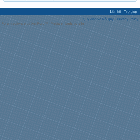
Liên hệ
Trợ giúp
Quy định và Nội quy
Privacy Policy
Forum software by XenForo™
|
Media embeds by s9e