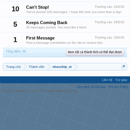
10
Can't Stop!
Thưởng vào:
18/5/16
You've posted 100 messages. I hope this took you more than a day!
5
Keeps Coming Back
Thưởng vào:
18/5/16
30 messages posted. You must like it here!
1
First Message
Thưởng vào:
18/5/16
Post a message somewhere on the site to receive this.
Tổng điểm: 36
Xem tất cả thành tích có thể đạt được
Trang chủ
Thành viên
nhocchip_vt
Liên hệ
Trợ giúp
Quy định và Nội quy
Privacy Policy
Forum software by XenForo™
|
Media embeds by s9e