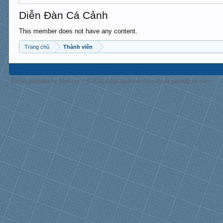
Diễn Đàn Cá Cảnh
This member does not have any content.
Trang chủ
Thành viên
Forum software by XenForo™
© 2010-2018 XenForo Ltd.
|
Media embeds by s9e