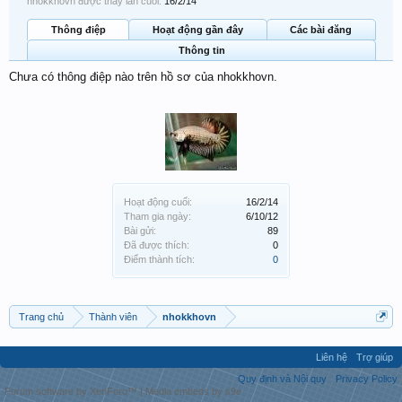
nhokkhovn được thấy lần cuối:
16/2/14
Thông điệp
Hoạt động gần đây
Các bài đăng
Thông tin
Chưa có thông điệp nào trên hồ sơ của nhokkhovn.
Hoạt động cuối:
16/2/14
Tham gia ngày:
6/10/12
Bài gửi:
89
Đã được thích:
0
Điểm thành tích:
0
Trang chủ
Thành viên
nhokkhovn
Liên hệ
Trợ giúp
Quy định và Nội quy
Privacy Policy
Forum software by XenForo™
|
Media embeds by s9e