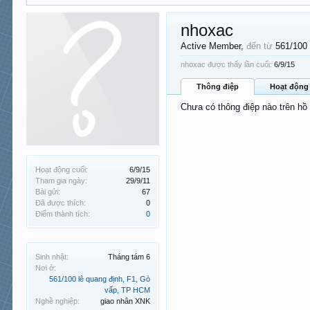
nhoxac
Active Member
,
đến từ
561/100
nhoxac được thấy lần cuối:
6/9/15
Thông điệp
Hoạt động
Chưa có thông điệp nào trên hồ
Hoạt động cuối:
6/9/15
Tham gia ngày:
29/9/11
Bài gửi:
67
Đã được thích:
0
Điểm thành tích:
0
Sinh nhật:
Tháng tám 6
Nơi ở:
561/100 lê quang định, F1, Gò
vấp, TP HCM
Nghề nghiệp:
giao nhân XNK