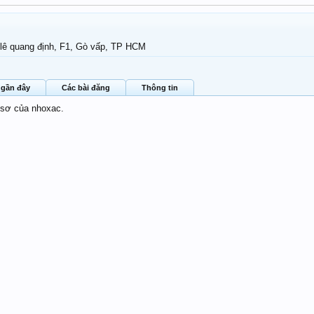
 lê quang định, F1, Gò vấp, TP HCM
 gần đây
Các bài đăng
Thông tin
 sơ của nhoxac.