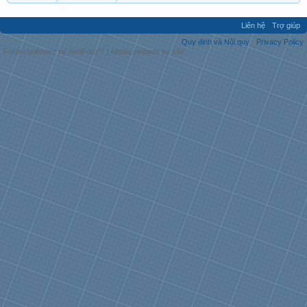
Liên hệ
Trợ giúp
Quy định và Nội quy
Privacy Policy
Forum software by XenForo™
|
Media embeds by s9e