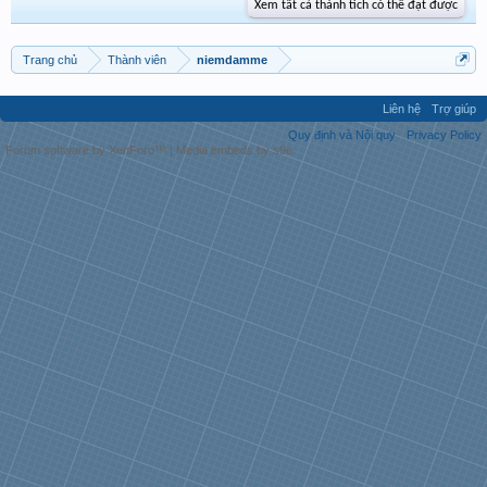
Xem tất cả thành tích có thể đạt được
Trang chủ
Thành viên
niemdamme
Liên hệ
Trợ giúp
Quy định và Nội quy
Privacy Policy
Forum software by XenForo™
|
Media embeds by s9e