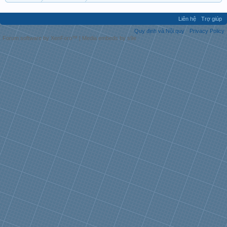
Liên hệ
Trợ giúp
Quy định và Nội quy
Privacy Policy
Forum software by XenForo™
|
Media embeds by s9e