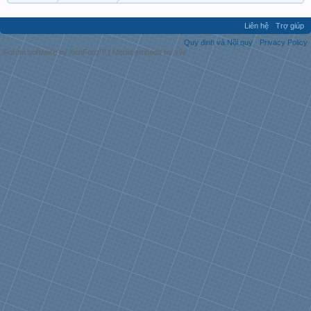
Liên hệ
Trợ giúp
Quy định và Nội quy
Privacy Policy
Forum software by XenForo™
|
Media embeds by s9e