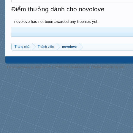
Điểm thưởng dành cho novolove
novolove has not been awarded any trophies yet.
Trang chủ
Thành viên
novolove
Forum software by XenForo™
© 2010-2018 XenForo Ltd.
|
Media embeds by s9e