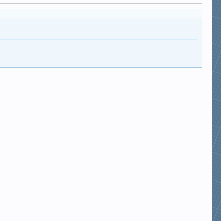
NTDung141
thành công
husky_pro