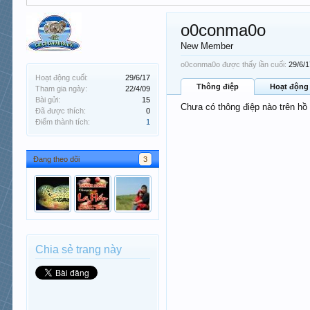
o0conma0o
New Member
o0conma0o được thấy lần cuối:
29/6/
Hoạt động cuối:
29/6/17
Thông điệp
Hoạt động
Tham gia ngày:
22/4/09
Bài gửi:
15
Chưa có thông điệp nào trên h
Đã được thích:
0
Điểm thành tích:
1
Đang theo dõi
3
Chia sẻ trang này