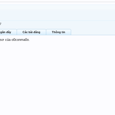
17
 gần đây
Các bài đăng
Thông tin
ồ sơ của o0conma0o.