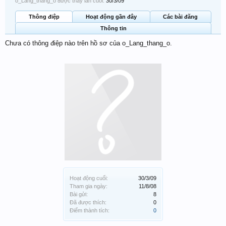
o_Lang_thang_o được thấy lần cuối:
30/3/09
Thông điệp
Hoạt động gần đây
Các bài đăng
Thông tin
Chưa có thông điệp nào trên hồ sơ của o_Lang_thang_o.
Hoạt động cuối:
30/3/09
Tham gia ngày:
11/8/08
Bài gửi:
8
Đã được thích:
0
Điểm thành tích:
0