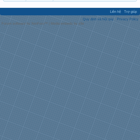
Liên hệ
Trợ giúp
Quy định và Nội quy
Privacy Policy
Forum software by XenForo™
|
Media embeds by s9e