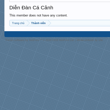
Diễn Đàn Cá Cảnh
This member does not have any content.
Trang chủ
Thành viên
Forum software by XenForo™
© 2010-2018 XenForo Ltd.
|
Media embeds by s9e