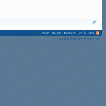
Liên hệ
Trợ giúp
Trang chủ
Lên đầu trang
Quy định và Nội quy
Privacy Policy