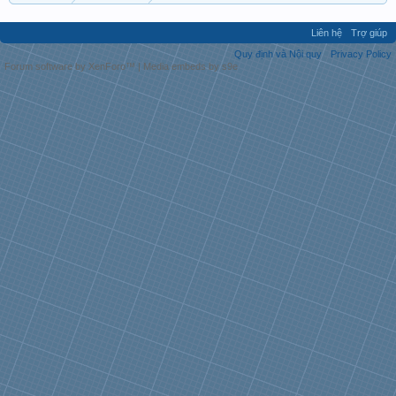
Liên hệ
Trợ giúp
Quy định và Nội quy
Privacy Policy
Forum software by XenForo™
|
Media embeds by s9e