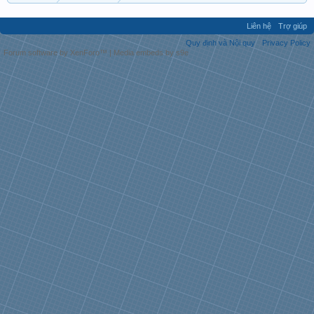
Liên hệ
Trợ giúp
Quy định và Nội quy
Privacy Policy
Forum software by XenForo™
|
Media embeds by s9e