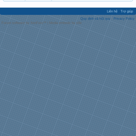
Liên hệ
Trợ giúp
Quy định và Nội quy
Privacy Policy
Forum software by XenForo™
|
Media embeds by s9e