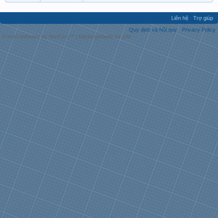
Liên hệ
Trợ giúp
Quy định và Nội quy
Privacy Policy
Forum software by XenForo™
|
Media embeds by s9e