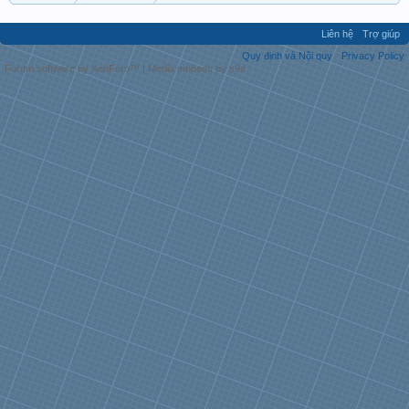
Liên hệ
Trợ giúp
Quy định và Nội quy
Privacy Policy
Forum software by XenForo™
|
Media embeds by s9e