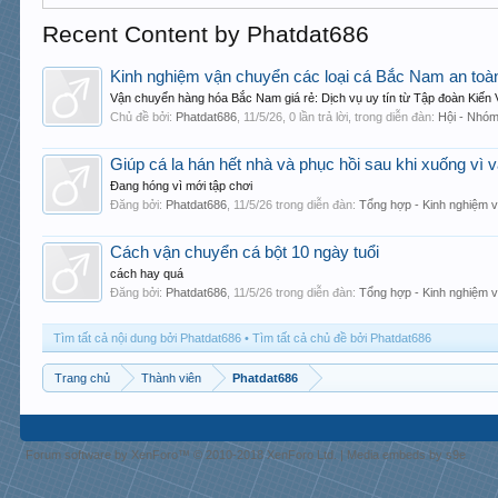
Recent Content by Phatdat686
Kinh nghiệm vận chuyển các loại cá Bắc Nam an toà
Vận chuyển hàng hóa Bắc Nam giá rẻ: Dịch vụ uy tín từ Tập đoàn Kiến 
Chủ đề bởi:
Phatdat686
,
11/5/26
, 0 lần trả lời, trong diễn đàn:
Hội - Nhóm
Giúp cá la hán hết nhà và phục hồi sau khi xuống vì 
Đang hóng vì mới tập chơi
Đăng bởi:
Phatdat686
,
11/5/26
trong diễn đàn:
Tổng hợp - Kinh nghiệm 
Cách vận chuyển cá bột 10 ngày tuổi
cách hay quá
Đăng bởi:
Phatdat686
,
11/5/26
trong diễn đàn:
Tổng hợp - Kinh nghiệm v
Tìm tất cả nội dung bởi Phatdat686
Tìm tất cả chủ đề bởi Phatdat686
Trang chủ
Thành viên
Phatdat686
Forum software by XenForo™
© 2010-2018 XenForo Ltd.
|
Media embeds by s9e