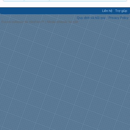
Liên hệ
Trợ giúp
Quy định và Nội quy
Privacy Policy
Forum software by XenForo™
|
Media embeds by s9e