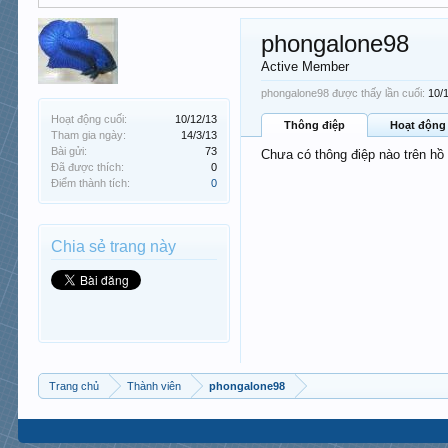
phongalone98
Active Member
phongalone98 được thấy lần cuối:
10/
Hoạt động cuối:
10/12/13
Thông điệp
Hoạt động
Tham gia ngày:
14/3/13
Bài gửi:
73
Chưa có thông điệp nào trên hồ
Đã được thích:
0
Điểm thành tích:
0
Chia sẻ trang này
Trang chủ
Thành viên
phongalone98