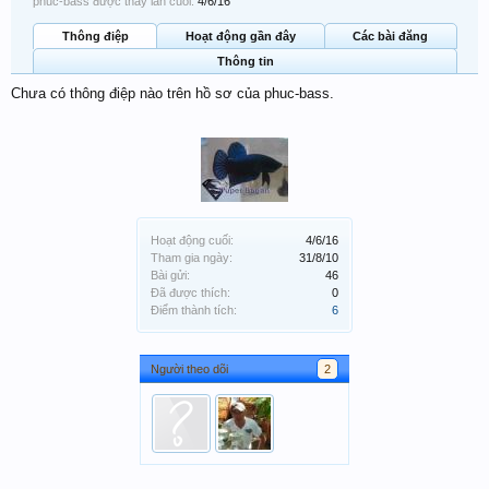
phuc-bass được thấy lần cuối:
4/6/16
Thông điệp
Hoạt động gần đây
Các bài đăng
Thông tin
Chưa có thông điệp nào trên hồ sơ của phuc-bass.
Hoạt động cuối:
4/6/16
Tham gia ngày:
31/8/10
Bài gửi:
46
Đã được thích:
0
Điểm thành tích:
6
Người theo dõi
2