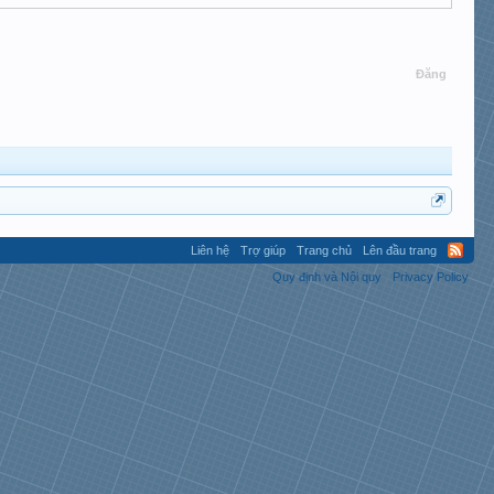
Đăng
Liên hệ
Trợ giúp
Trang chủ
Lên đầu trang
Quy định và Nội quy
Privacy Policy