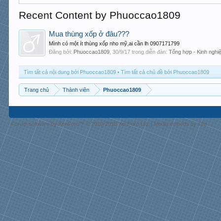
Recent Content by Phuoccao1809
Mua thùng xốp ở đâu???
Mình có một ít thùng xốp nho mỹ,ai cần lh 0907171799
Đăng bởi:
Phuoccao1809
,
30/9/17
trong diễn đàn:
Tổng hợp - Kinh nghi
Tìm tất cả nội dung bởi Phuoccao1809
Tìm tất cả chủ đề bởi Phuoccao1809
Trang chủ
Thành viên
Phuoccao1809
Forum software by XenForo™
© 2010-2018 XenForo Ltd.
|
Media embeds by s9e