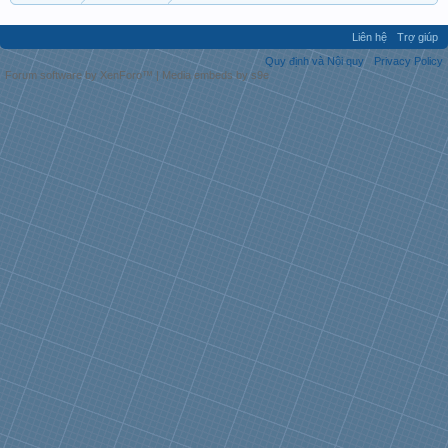
Liên hệ
Trợ giúp
Quy định và Nội quy
Privacy Policy
Forum software by XenForo™
|
Media embeds by s9e