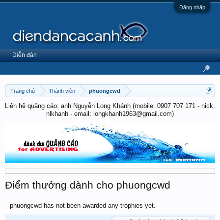
Đăng nhập
Diễn đàn
Trang chủ
Thành viên
phuongcwd
Liên hệ quảng cáo: anh Nguyễn Long Khánh (mobile: 0907 707 171 - nick:
nlkhanh - email: longkhanh1963@gmail.com)
Điểm thưởng dành cho phuongcwd
phuongcwd has not been awarded any trophies yet.