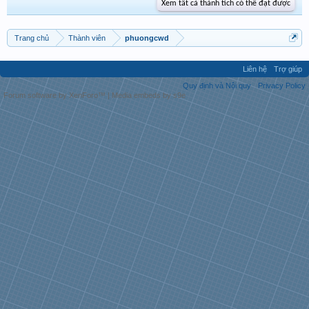
Xem tất cả thành tích có thể đạt được
Trang chủ
Thành viên
phuongcwd
Liên hệ
Trợ giúp
Quy định và Nội quy
Privacy Policy
Forum software by XenForo™
|
Media embeds by s9e