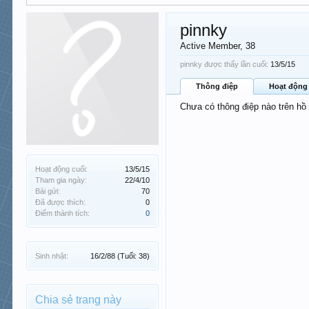
pinnky
Active Member
, 38
pinnky được thấy lần cuối:
13/5/15
Thông điệp
Hoạt động
Chưa có thông điệp nào trên hồ
Hoạt động cuối:
13/5/15
Tham gia ngày:
22/4/10
Bài gửi:
70
Đã được thích:
0
Điểm thành tích:
0
Sinh nhật:
16/2/88
(Tuổi: 38)
Chia sẻ trang này