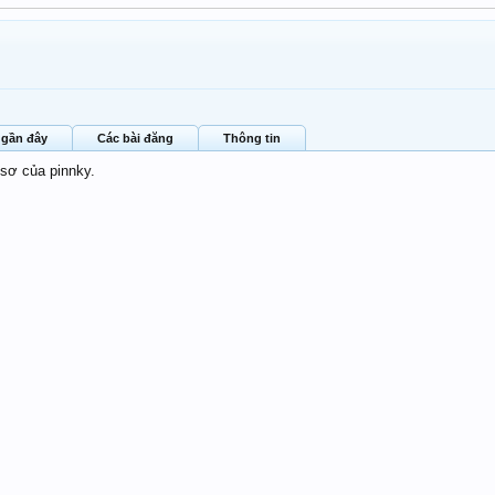
 gần đây
Các bài đăng
Thông tin
 sơ của pinnky.