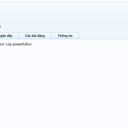
6
 gần đây
Các bài đăng
Thông tin
 sơ của powerfullvn.