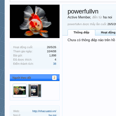
powerfullvn
Active Member
,
đến từ
ha noi
powerfullvn được thấy lần cuối:
26/5/2
Thông điệp
Hoạt động
Chưa có thông điệp nào trên hồ
Hoạt động cuối:
26/5/26
Tham gia ngày:
10/4/08
Bài gửi:
1,898
Đã được thích:
4
Điểm thành tích:
38
Người theo dõi
2
Web:
http://nhacuatoi.vn/
Nơi ở:
ha noi