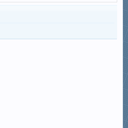
phamcongkhanh
nguyentiendung141